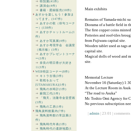
⇒
特別展(41件)
⇒
講演会(4件)
Main exhibits
⇒
書籍・図録販売(18件)
あすかを楽しもう！参加ま
ってます。(147件)
Remains of Yamada-michi surf
⇒
あすかの歌（俳句コーナ
Diorama of a battle field in t
ー）(138件)
The first copper coins minted
⇒
あすかチャットルーム(1
Potteries and roof-tiles brou
件)
from Fujiwara capital site.
⇒
あすか写真展(4件)
⇒
あすか考現学会 会議室
Wooden tablet used as tags at
（掲示板）(1件)
capital site.
⇒
あすかプレゼントコーナ
Magical dolls of wood and me
ー(1件)
site.
⇒
奈良の明日香が大好き
☆(1件)
WEB特設コーナー(8件)
⇒
キトラ古墳(3件)
Memorial Lecture
⇒
歌枕をおって
November 16 (Saturday) 1:3
[UTAMAKURA](1件)
At the Lecture Room in Asuk
⇒
飛鳥の水時計(1件)
“The road to Asuka”
⇒
蘇我三代(1件)
⇒
「飛天」法隆寺金堂壁画
Mr. Toshio Omi Agency for Cu
(1件)
No previous subscription ne
⇒
飛鳥の工房(1件)
飛鳥資料館案内(7件)
|
admin
| 23:01 | comments (
⇒
飛鳥資料館の常設展(1
件)
⇒
飛鳥時代年表(1件)
⇒
飛鳥時代の遺跡地図(1