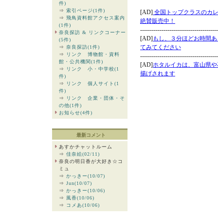
件)
⇒
索引ページ(1件)
⇒
飛鳥資料館アクセス案内
(1件)
奈良探訪 & リンクコーナー
(5件)
⇒
奈良探訪(1件)
⇒
リンク 博物館・資料
館・公共機関(1件)
⇒
リンク 小・中学校(1
件)
⇒
リンク 個人サイト(1
件)
⇒
リンク 企業・団体・そ
の他(1件)
お知らせ(4件)
最新コメント
あすかチャットルーム
⇒
佳奈絵(02/11)
奈良の明日香が大好き☆コ
ミュ
⇒
かっきー(10/07)
⇒
Jun(10/07)
⇒
かっきー(10/06)
⇒
風香(10/06)
⇒
コメあ(10/06)