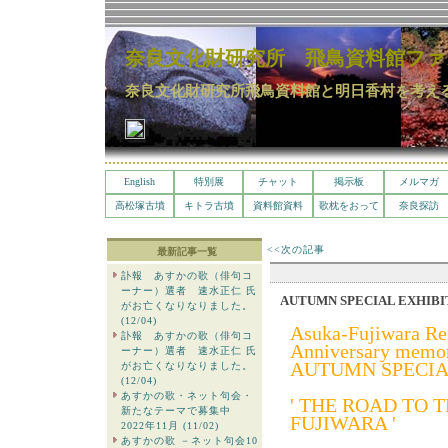
奈良文化財研究所 飛鳥資料館ファ
奈良文化財研究所飛鳥資料館と明日香村を考え
English
特別展
チャット
掲示板
メルマガ
高松塚古墳
キトラ古墳
資料館資料
歌枕をおって
奈良探訪
<<次の記事
最新記事一覧
訃報 あすかの歌（俳句コ
ーナー）選者 速水正仁 氏
AUTUMN SPECIAL EXHIBIT
がお亡くなりなりました。
(12/04)
Asuka-Fujiwara Res
訃報 あすかの歌（俳句コ
Anniversary memor
ーナー）選者 速水正仁 氏
AUTUMN SPECIAL
がお亡くなりなりました。
(12/04)
あすかの歌・ネット句会・
' THE ROAD TO 
新たなテーマで募集中
FUJIWARA '
2022年11月 (11/02)
あすかの歌 －ネット句会10