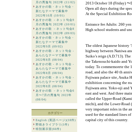
月の秀逸句 2022年 (11/02)
2013 October 18 (Friday) 〜
あすかの歌・ネット句会・
Open all days during the spec
新たなテーマで募集中
At the Special Exhibition 
2022年10月 (10/01)
あすかの歌 －ネット句会9
Entrance fee Adults: 260 yen
月の秀逸句 2022年 (10/01)
あすかの歌 －ネット句会8
High school students and und
月の秀逸句 2022年 (09/03)
あすかの歌・ネット句会・
新たなテーマで募集中
The oldest Japanese history 
2022年9月 (09/02)
highway between Naniwa and 
あすかの歌 - ネット句会 -
あらたなテーマで募集中
Suiko’s reign (A.D.713). The 
2022年8月 (08/04)
the Takenouchi-kaido and Yo
あすかの歌 - ネット句会 -
today. To commemorete the 1,
あらたなテーマで募集中
road, and also the 40 th anni
2022年8月 (08/04)
Fujiwara palace site, Asuka 
あすかの歌 - ネット句会 -
あらたなテーマで募集中
exhibition concerning the ro
2022年8月 (08/04)
Fujiwara area. Yoko-oji and
あすかの歌 －ネット句会6
east and west. And three main
月〜7月の秀逸句 2022年
called the Upper-Road (Kami
(08/04)
michi), and the Lower-Road 
very important roles in the a
カテゴリー
used for the standard lines of
capital city of this country.
English (英語ページ)(18件)
野焼きライブラリ(1件)
特別展示室(66件)