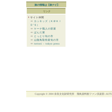
旅の情報は【旅ナビ】
リンク
サイト仲間
⇒
カッキッズ（Ｋ＠ＫＩ
Ｄ’Ｓ）
⇒
ケーナ職人の部屋
⇒
ぱんだ屋
⇒
とっとり旬の市
⇒
山陰鳥取特産旬の市
⇒
tottori – tokyo press
Copyright © 2004 奈良文化財研究所 飛鳥資料館ファン倶楽部::AUTUMN SPECI