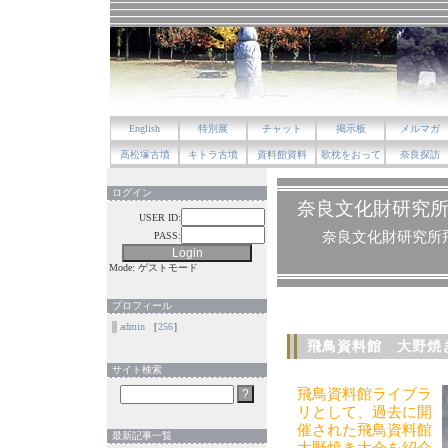
English
特別展
チャット
掲示板
メルマガ
高松塚古墳
キトラ古墳
資料館資料
歌枕をおって
奈良探訪
ログイン
奈良文化財研究
USER ID:
奈良文化財研究所
PASS:
Mode: ゲストモード
プロフィール
admin
［
256
］
飛鳥資料館 大野焼
サイト検索
飛鳥資料館ライブラ
リとして、過去に開
催された飛鳥資料館
最新記事一覧
大野焼き大会を紹介