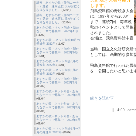
訃報 あすかの歌（俳句コーナ
します。
ー）選者 速水正仁 氏がお亡く
なりなりました。
(12/04)
飛鳥資料館の野焼き大会
訃報 あすかの歌（俳句コーナ
は、1997年から2003年
ー）選者 速水正仁 氏がお亡く
まで、連続7回、毎年晩
なりなりました。
(12/04)
秋のイベントとして開催
あすかの歌・ネット句会・新た
なテーマで募集中 2022年11月
されました。
(11/02)
会場は、飛鳥資料館中庭
あすかの歌 －ネット句会10月の
秀逸句 2022年
(11/02)
当時、国立文化財研究所
あすかの歌・ネット句会・新た
なテーマで募集中 2022年10月
としては、画期的な参加
(10/01)
あすかの歌 －ネット句会9月の
秀逸句 2022年
(10/01)
飛鳥資料館で行われた異
あすかの歌 －ネット句会8月の
を、公開したいと思いま
秀逸句 2022年
(09/03)
あすかの歌・ネット句会・新た
なテーマで募集中 2022年9月
(09/02)
あすかの歌 - ネット句会 - あら
たなテーマで募集中 2022年8月
続きを読む▽
(08/04)
あすかの歌 - ネット句会 - あら
たなテーマで募集中 2022年8月
|| 14:09 | comm
(08/04)
あすかの歌 - ネット句会 - あら
たなテーマで募集中 2022年8月
(08/04)
あすかの歌 －ネット句会6月〜7
月の秀逸句 2022年
(08/04)