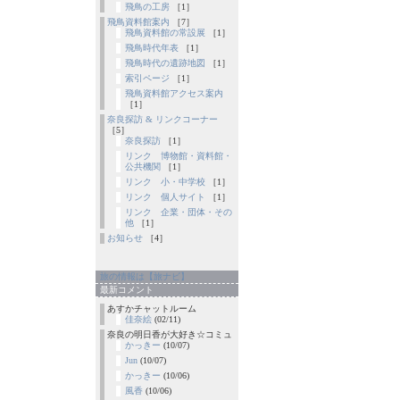
飛鳥の工房
［1］
飛鳥資料館案内
［7］
飛鳥資料館の常設展
［1］
飛鳥時代年表
［1］
飛鳥時代の遺跡地図
［1］
索引ページ
［1］
飛鳥資料館アクセス案内
［1］
奈良探訪 & リンクコーナー
［5］
奈良探訪
［1］
リンク 博物館・資料館・
公共機関
［1］
リンク 小・中学校
［1］
リンク 個人サイト
［1］
リンク 企業・団体・その
他
［1］
お知らせ
［4］
旅の情報は【旅ナビ】
最新コメント
あすかチャットルーム
佳奈絵
(02/11)
奈良の明日香が大好き☆コミュ
かっきー
(10/07)
Jun
(10/07)
かっきー
(10/06)
風香
(10/06)