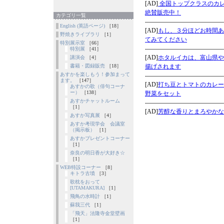
カテゴリ一覧
English (英語ページ)
［18］
野焼きライブラリ
［1］
特別展示室
［66］
特別展
［41］
講演会
［4］
書籍・図録販売
［18］
あすかを楽しもう！参加まって
ます。
［147］
あすかの歌（俳句コーナ
ー）
［138］
あすかチャットルーム
［1］
あすか写真展
［4］
あすか考現学会 会議室
（掲示板）
［1］
あすかプレゼントコーナー
［1］
奈良の明日香が大好き☆
［1］
WEB特設コーナー
［8］
キトラ古墳
［3］
歌枕をおって
[UTAMAKURA]
［1］
飛鳥の水時計
［1］
蘇我三代
［1］
「飛天」法隆寺金堂壁画
［1］