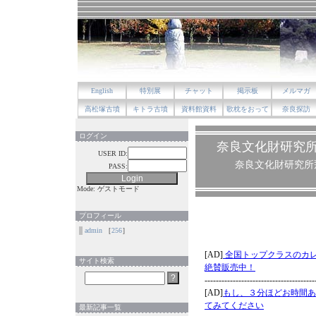
English
特別展
チャット
掲示板
メルマガ
高松塚古墳
キトラ古墳
資料館資料
歌枕をおって
奈良探訪
ログイン
奈良文化財研究
USER ID:
奈良文化財研究所
PASS:
Mode: ゲストモード
プロフィール
admin
［
256
］
サイト検索
最新記事一覧