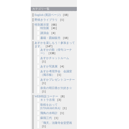
カテゴリ一覧
English (英語ページ)
［18］
野焼きライブラリ
［1］
特別展示室
［66］
特別展
［41］
講演会
［4］
書籍・図録販売
［18］
あすかを楽しもう！参加まって
ます。
［147］
あすかの歌（俳句コーナ
ー）
［138］
あすかチャットルーム
［1］
あすか写真展
［4］
あすか考現学会 会議室
（掲示板）
［1］
あすかプレゼントコーナー
［1］
奈良の明日香が大好き☆
［1］
WEB特設コーナー
［8］
キトラ古墳
［3］
歌枕をおって
[UTAMAKURA]
［1］
飛鳥の水時計
［1］
蘇我三代
［1］
「飛天」法隆寺金堂壁画
［1］