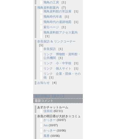
飛鳥の工房
［1］
飛鳥資料館案内
［7］
飛鳥資料館の常設展
［1］
飛鳥時代年表
［1］
飛鳥時代の遺跡地図
［1］
索引ページ
［1］
飛鳥資料館アクセス案内
［1］
奈良探訪 & リンクコーナー
［5］
奈良探訪
［1］
リンク 博物館・資料館・
公共機関
［1］
リンク 小・中学校
［1］
リンク 個人サイト
［1］
リンク 企業・団体・その
他
［1］
お知らせ
［4］
旅の情報は【旅ナビ】
最新コメント
あすかチャットルーム
佳奈絵
(02/11)
奈良の明日香が大好き☆コミュ
かっきー
(10/07)
Jun
(10/07)
かっきー
(10/06)
風香
(10/06)