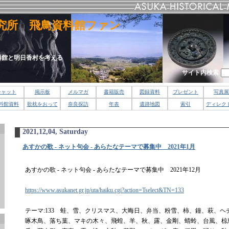
究所 飛鳥資料館ファン
料館と明日香村を考える
サイト内検索
チャット
掲示板
メルマガ
書籍販売
図録資料
プレゼント
写真展
料館資料
歌枕をおって
奈良探訪
年表
遺跡地図
索引
ディレク
2021,12,04, Saturday
あすかの歌 - ネット句会 - あらたなテーマで募集中 2021年1月
あすかの歌 - ネット句会 - あらたなテーマで募集中 2021年12月
https://www.asukanet.gr.jp/uta/haiku.cgi?action=Tselect&TN=133
テーマ:133 蛙、雪、クリスマス、大晦日、弁当、粉雪、柿、鐘、萩、
啄木鳥、落ち葉、マキの木々、飛蝗、羊、秋、露、金剛、蜻蛉、台風、椋