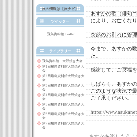
旅の情報は【旅ナビ】
あすかの歌（俳句コ
により、お亡くな
ツイッター
突然のお別れに管
飛鳥資料館 Twitter
今まで、あすかの
ライブラリー
た。
飛鳥資料館 大野焼き大会
第1回飛鳥資料館大野焼き大
感謝して、ご冥福
会
第2回飛鳥資料館大野焼き大
会
しばらく、あすか
第3回飛鳥資料館大野焼き大
会
このような状況で
第4回飛鳥資料館大野焼き大
ご了承ください。
会
第5回飛鳥資料館大野焼き大
会
https://www.asukanet.
第6回飛鳥資料館大野焼き大
会
第7回飛鳥資料館大野焼き大
会
あすかを楽しもう！