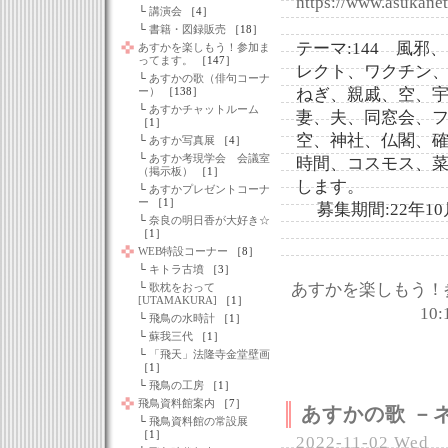
https://www.asukanet
└
講演会
［4］
└
書籍・図録販売
［18］
テーマ:144 風
あすかを楽しもう！参加ま
ってます。
［147］
レクト、ワクチン
└
あすかの歌（俳句コーナ
ー）
［138］
ねぎ、親戚、空、
└
あすかチャットルーム
妻、夫、同窓会、
［1］
空、神社、仏閣、
└
あすか写真展
［4］
└
あすか考現学会 会議室
時間、コスモス、
（掲示板）
［1］
します。
└
あすかプレゼントコーナ
ー
［1］
募集期間:22年10月
└
奈良の明日香が大好き☆
［1］
WEB特設コーナー
［8］
└
キトラ古墳
［3］
あすかを楽しもう！
└
歌枕をおって
[UTAMAKURA]
［1］
10:
└
飛鳥の水時計
［1］
└
蘇我三代
［1］
└
「飛天」法隆寺金堂壁画
［1］
└
飛鳥の工房
［1］
飛鳥資料館案内
［7］
あすかの歌 －ネ
└
飛鳥資料館の常設展
［1］
2022-11-02 Wed