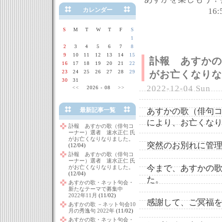
カレンダー
16:
S
M
T
W
T
F
S
1
2
3
4
5
6
7
8
9
10
11
12
13
14
15
訃報 あすかの
16
17
18
19
20
21
22
23
24
25
26
27
28
29
がお亡くなりな
30
31
2022-12-04 Sun
<<
2026 - 08
>>
最新記事一覧
あすかの歌（俳句コ
により、お亡くな
訃報 あすかの歌（俳句コ
ーナー）選者 速水正仁 氏
がお亡くなりなりました。
突然のお別れに管
(12/04)
訃報 あすかの歌（俳句コ
ーナー）選者 速水正仁 氏
今まで、あすかの
がお亡くなりなりました。
(12/04)
た。
あすかの歌・ネット句会・
新たなテーマで募集中
2022年11月
(11/02)
感謝して、ご冥福
あすかの歌 －ネット句会10
月の秀逸句 2022年
(11/02)
あすかの歌・ネット句会・