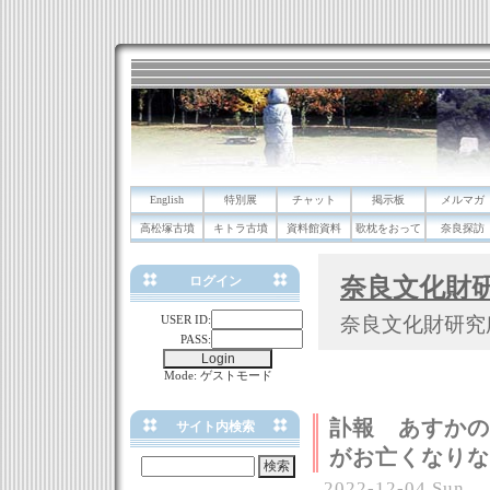
English
特別展
チャット
掲示板
メルマガ
高松塚古墳
キトラ古墳
資料館資料
歌枕をおって
奈良探訪
奈良文化財
ログイン
USER ID:
奈良文化財研究
PASS:
Mode: ゲストモード
訃報 あすかの
サイト内検索
がお亡くなりな
2022-12-04 Sun