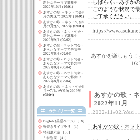
しばらく、あすか
新たなテーマで募集中
2022年10月
(10/01)
このような状況で
あすかの歌 －ネット句会9
ご了承ください。
月の秀逸句 2022年
(10/01)
あすかの歌 －ネット句会8
月の秀逸句 2022年
(09/03)
https://www.asukanet.
あすかの歌・ネット句会・
新たなテーマで募集中
2022年9月
(09/02)
あすかの歌 - ネット句会 -
あらたなテーマで募集中
2022年8月
(08/04)
あすかを楽しもう！
あすかの歌 - ネット句会 -
16:
あらたなテーマで募集中
2022年8月
(08/04)
あすかの歌 - ネット句会 -
あらたなテーマで募集中
2022年8月
(08/04)
あすかの歌 －ネット句会6
月〜7月の秀逸句 2022年
あすかの歌・
(08/04)
2022年11月
カテゴリー一覧
2022-11-02 Wed
English (英語ページ)
［18］
あすかの歌・ネット
野焼きライブラリ
［1］
特別展示室
［66］
└
特別展
［41］