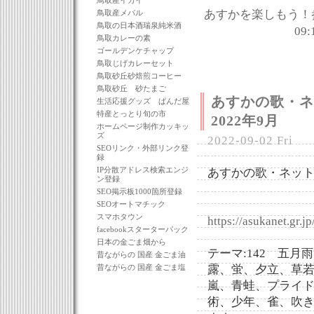
鳥取産イガイ
あすかを楽しもう！
鳥取産メバル
鳥取の日本酒瑞泉純米酒
09:
鳥取カレーの素
ゴールデンケチャップ
鳥取じげカレーセット
鳥取砂丘砂焙煎コーヒー
鳥取砂丘 砂たまご
あすかの歌・
生活応援グッズ ぱんだ屋
特産とっとり旬の市
2022年9月
ホームページ制作カッキッ
ズ
2022-09-02 Fri
SEOリンク・外部リンク登
録
IP分散アドレス検索エンジ
あすかの歌・ネット
ン登録
SEO掲示板1000箇所登録
SEOオートマチック
スマホタウン
https://asukanet.gr.
facebookスターターパック
日本の金ごま畑から
テーマ:142 五
昔ながらの 国産 金ごま油
昔ながらの 国産 金ごま塩
露、蛍、夕立、草
嵐、青蛙、プライ
術、少年、雀、吹