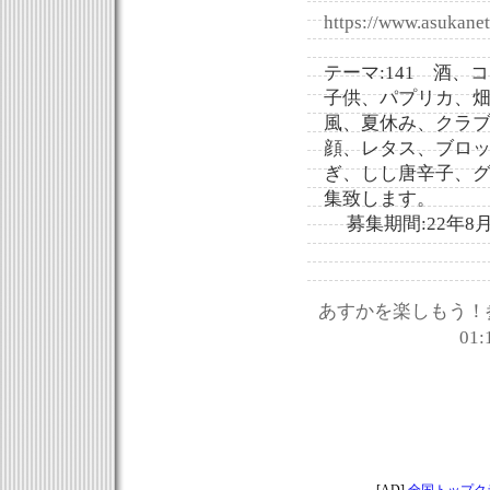
https://www.asukanet
テーマ:141 酒
子供、パプリカ、
風、夏休み、クラ
顔、レタス、ブロ
ぎ、しし唐辛子、
集致します。
募集期間:22年8月
あすかを楽しもう！
01: