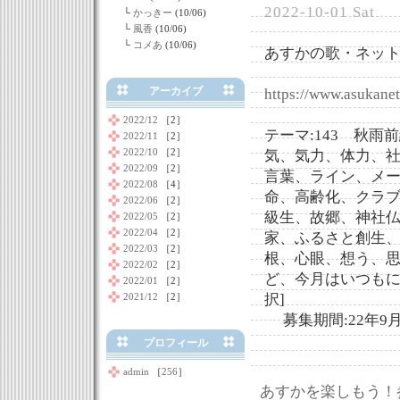
2022-10-01 Sat
└
かっきー
(10/06)
└
風香
(10/06)
└
コメあ
(10/06)
あすかの歌・ネット
アーカイブ
https://www.asukanet
2022/12
［2］
テーマ:143 秋
2022/11
［2］
2022/10
［2］
気、気力、体力、
2022/09
［2］
言葉、ライン、メー
2022/08
［4］
命、高齢化、クラ
2022/06
［2］
級生、故郷、神社
2022/05
［2］
2022/04
［2］
家、ふるさと創生
2022/03
［2］
根、心眼、想う、
2022/02
［2］
ど、今月はいつもに
2022/01
［2］
2021/12
［2］
択]
募集期間:22年9月3
プロフィール
admin
［
256
］
あすかを楽しもう！