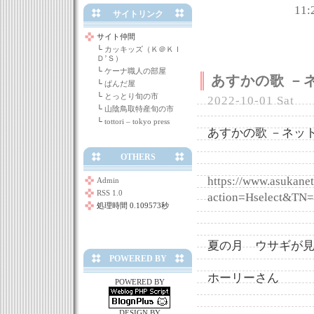
11:
サイトリンク
サイト仲間
└
カッキッズ（Ｋ＠ＫＩ
Ｄ’Ｓ）
└
ケーナ職人の部屋
あすかの歌 －ネ
└
ぱんだ屋
└
とっとり旬の市
2022-10-01 Sat
└
山陰鳥取特産旬の市
└
tottori – tokyo press
あすかの歌 －ネット
OTHERS
https://www.asukanet.
Admin
RSS 1.0
action=Hselect&TN=
処理時間 0.109573秒
夏の月 ウサギが
POWERED BY
ホーリーさん
POWERED BY
DESIGN BY