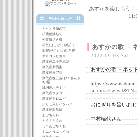
あすかを楽しもう！
11:
■Advertising■
とっとり旬の市
松葉蟹浜茹で
松葉蟹活き蟹
親蟹(せこがに)浜茹で
あすかの歌 －ネ
親蟹(せこがに)活き蟹
2022-09-03 Sat
新米コシヒカリ
鳥取産二十世紀梨
鳥取産新興梨
あすかの歌 －ネット
鳥取産愛宕梨
鳥取産晩三吉(おくさんき
ち)梨
https://www.asukanet.
純国産ハチミツ
action=Hselect&TN=
鳥取産水ダコ
鳥取産ドロエビ
おにぎりを旨いお
ぶりこ入りハタハタ
鳥取産白烏賊
あごちくわ
中村暁代さん
とうふちくわ
ミニあごちくわ
ミニとうふちくわ