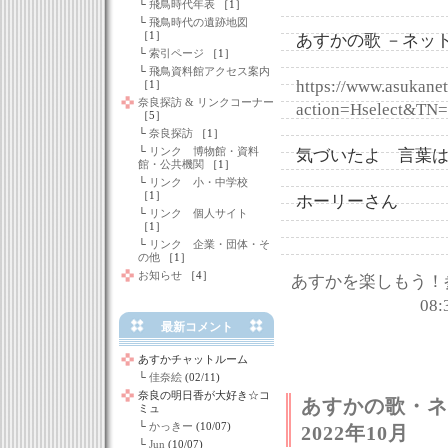
└
飛鳥時代年表
［1］
└
飛鳥時代の遺跡地図
［1］
あすかの歌 －ネット
└
索引ページ
［1］
└
飛鳥資料館アクセス案内
https://www.asukanet.
［1］
奈良探訪 & リンクコーナー
action=Hselect&TN=
［5］
└
奈良探訪
［1］
└
リンク 博物館・資料
気づいたよ 言葉
館・公共機関
［1］
└
リンク 小・中学校
［1］
ホーリーさん
└
リンク 個人サイト
［1］
└
リンク 企業・団体・そ
の他
［1］
お知らせ
［4］
あすかを楽しもう！
08:
最新コメント
あすかチャットルーム
└
佳奈絵
(02/11)
奈良の明日香が大好き☆コ
あすかの歌・
ミュ
└
かっきー
(10/07)
2022年10月
└
Jun
(10/07)